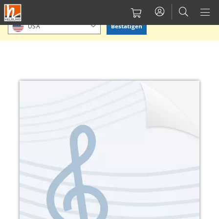
Direkt
Bitte Standort bestätigen oder einen anderen auswählen.
zum
Bestätigen
USA
Inhalt