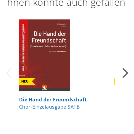
Ihnen könnte auch gefallen
NEU
NEU
Die Hand der Freundschaft
Ave Mar
Chor-Einzelausgabe SATB
Chor-Ei