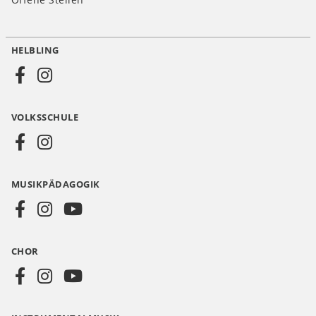
HELBLING
Social
Media
VOLKSSCHULE
AT
MUSIKPÄDAGOGIK
CHOR