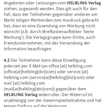
Angeboten oder Leistungen vom
HELBLING Verlag
stehen, zugesandt werden. Dies gilt auch für den
Fall, dass der Teilnehmer gegenüber anderen am
Markt tätigen Werbenden zum Ausdruck gebracht
hat, dass es eine Zusendung von Werbung nicht
wünscht (z.B. durch Briefkastenaufkleber 'keine
Werbung'). Die Verlagsgruppe kann Dritte, auch
Fremdunternehmen, mit der Versendung der
Information beauftragen.
4.2
Der Teilnehmer kann diese Einwilligung
jederzeit per E-Mail (an
office
[at]
helbling.com
(office[at]helbling[dot]com)
oder
service
[at]
helbling.com
(service[at]helbling[dot]com)
oder
mail
[at]
helbling.com
(mail[at]helbling[dot]com)
) gegenüber dem
HELBLING Verlag
widerrufen. Der Widerruf ist
unabhängig von der Gewinnspielteilnahme und hat
keinen Einfluss auf die Verlosung.