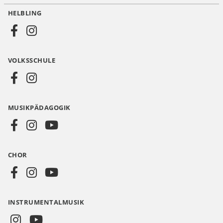
HELBLING
Social
Media
VOLKSSCHULE
AT
MUSIKPÄDAGOGIK
CHOR
INSTRUMENTALMUSIK