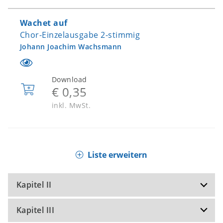
Wachet auf
Chor-Einzelausgabe 2-stimmig
Johann Joachim Wachsmann
Download
€ 0,35
In
den
inkl. MwSt.
Warenkorb
Ein Stündlein wohl vor Tag
Chor-Einzelausgabe SATB
Liste erweitern
Robert Fuchs
Kapitel II
Download
€ 1,50
Kapitel III
In
Da fliegt ein Sommerfaden über Land