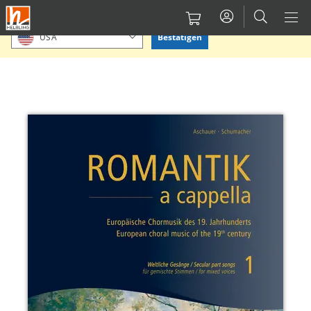
Direkt
Bitte Standort bestätigen oder einen anderen auswählen.
zum
Bestätigen
USA
Inhalt