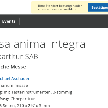
Bitte Standort bestätigen oder
Bestätige
einen anderen auswählen.
Events
sa anima integra
artitur SAB
sche Messe
chael Aschauer
inarium missae
g
: mit Tasteninstrumenten, 3-stimmig
fang:
Chorpartitur
36 Seiten, 210 x 297 x 3 mm