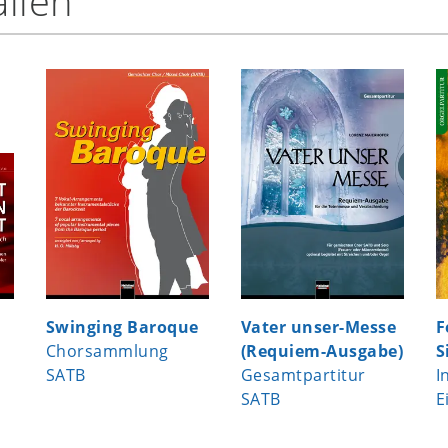
llen
Swinging Baroque
Vater unser-Messe
F
Chorsammlung
(Requiem-Ausgabe)
S
SATB
Gesamtpartitur
I
SATB
E