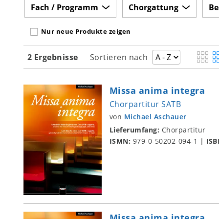
Fach / Programm
Chorgattung
Be
Nur neue Produkte zeigen
2 Ergebnisse
Sortieren nach
Missa anima integra
Chorpartitur SATB
von
Michael Aschauer
Lieferumfang:
Chorpartitur
ISMN:
979-0-50202-094-1
|
ISB
Missa anima integra