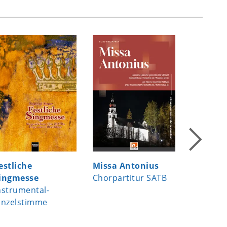
estliche
Missa Antonius
5 contin
ingmesse
Chorpartitur SATB
folkson
nstrumental-
Chorsän
inzelstimme
SATB