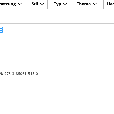
setzung
Stil
Typ
Thema
Lie
N:
978-3-85061-515-0