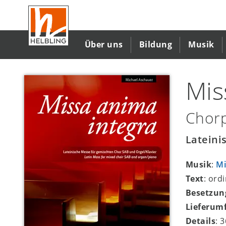
Direkt
zum
Inhalt
Über uns
Bildung
Musik
Mis
Chorp
Lateini
Musik
:
Mi
Text
: ord
Besetzun
Lieferum
Details
: 