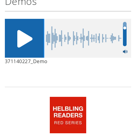
Demos
371140227_Demo