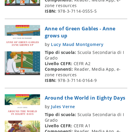
zone resources
ISBN:
978-3-7114-0555-5
Anne of Green Gables - Anne
grows up
by
Lucy Maud Montgomery
Tipo di scuola:
Scuola Secondaria di I
Grado
Livello CEFR:
CEFR A2
Componenti:
Reader, Media App, e-
zone resources
ISBN:
978-3-7114-0164-9
Around the World in Eighty Days
by
Jules Verne
Tipo di scuola:
Scuola Secondaria di I
Grado
Livello CEFR:
CEFR A1
Componenti:
Reader, Media App, e-