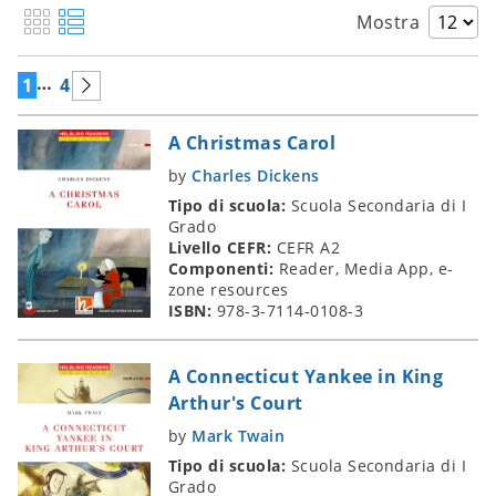
Mostra
…
1
4
A Christmas Carol
by
Charles Dickens
Tipo di scuola:
Scuola Secondaria di I
Grado
Livello CEFR:
CEFR A2
Componenti:
Reader, Media App, e-
zone resources
ISBN:
978-3-7114-0108-3
A Connecticut Yankee in King
Arthur's Court
by
Mark Twain
Tipo di scuola:
Scuola Secondaria di I
Grado