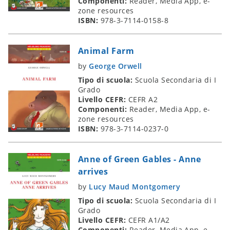
Componenti:
Reader, Media App, e-
zone resources
ISBN:
978-3-7114-0158-8
Animal Farm
by
George Orwell
Tipo di scuola:
Scuola Secondaria di I
Grado
Livello CEFR:
CEFR A2
Componenti:
Reader, Media App, e-
zone resources
ISBN:
978-3-7114-0237-0
Anne of Green Gables - Anne
arrives
by
Lucy Maud Montgomery
Tipo di scuola:
Scuola Secondaria di I
Grado
Livello CEFR:
CEFR A1/A2
Componenti:
Reader, Media App, e-