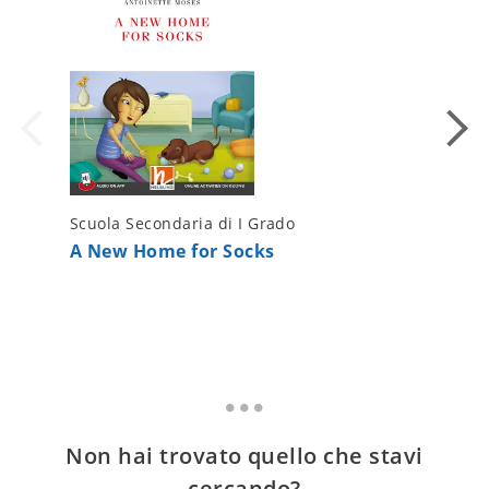
Scuola Secondaria di I Grado
Scuola S
A New Home for Socks
The Tro
Non hai trovato quello che stavi
cercando?