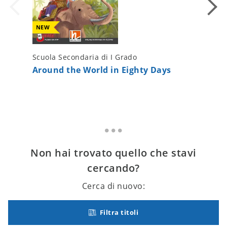
NEW
Scuola Secondaria di I Grado
Scuola S
Around the World in Eighty Days
The Pho
Non hai trovato quello che stavi
cercando?
Cerca di nuovo:
Filtra titoli