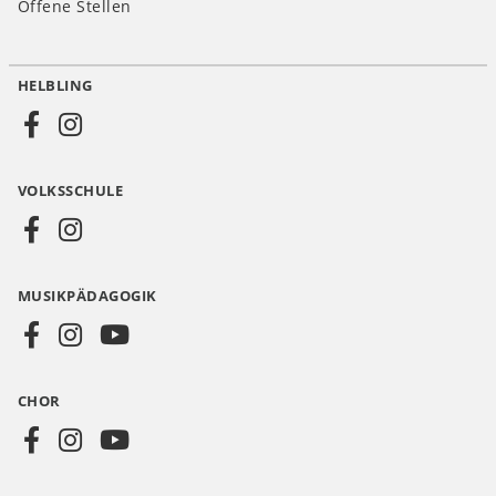
Offene Stellen
HELBLING
Social
Media
VOLKSSCHULE
AT
MUSIKPÄDAGOGIK
CHOR