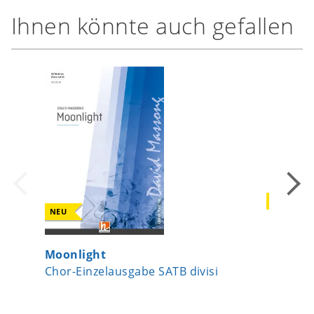
Ihnen könnte auch gefallen
NEU
NEU
Sekundar
Moonlight
Warmin
Chor-Einzelausgabe SATB divisi