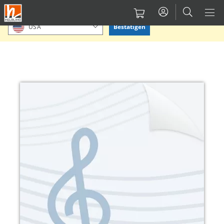
Direkt
Bitte Standort bestätigen oder einen anderen auswählen.
zum
Bestätigen
USA
Inhalt