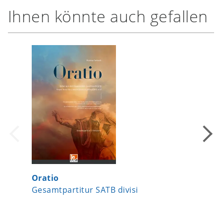
Ihnen könnte auch gefallen
Oratio
Der Her
Gesamtpartitur SATB divisi
Chorsa