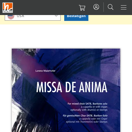
Direkt
Bitte Standort bestätigen oder einen anderen auswählen.
zum
Bestätigen
USA
Inhalt