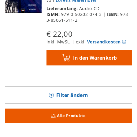
von
Lorenz Maierhofer
Lieferumfang:
Audio-CD
ISMN:
979-0-50202-074-3
|
ISBN:
978-
3-85061-511-2
€ 22,00
inkl. MwSt. | exkl.
Versandkosten
In den Warenkorb
Filter ändern
Alle Produkte