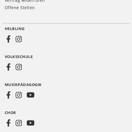
Vertrag widerrufen
Offene Stellen
HELBLING
Social
Media
VOLKSSCHULE
AT
MUSIKPÄDAGOGIK
CHOR