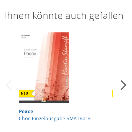
Ihnen könnte auch gefallen
NEU
NEU
Peace
Kipling
Chor-Einzelausgabe SMATBarB
Chorsa