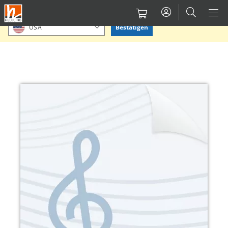
Direkt
Bitte Standort bestätigen oder einen anderen auswählen.
zum
Bestätigen
USA
Inhalt