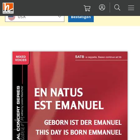
Direkt
Bitte Standort bestätigen oder einen anderen auswählen.
zum
Bestätigen
USA
Inhalt