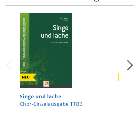
NEU
NEU
Singe und lache
Ein Lie
Chor-Einzelausgabe TTBB
Chor-Ei