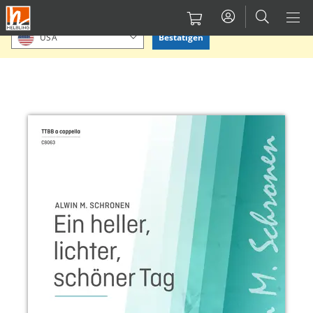
Direkt
Bitte Standort bestätigen oder einen anderen auswählen.
zum
Bestätigen
USA
Inhalt