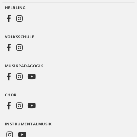
HELBLING
Social
Media
VOLKSSCHULE
AT
MUSIKPÄDAGOGIK
CHOR
INSTRUMENTALMUSIK