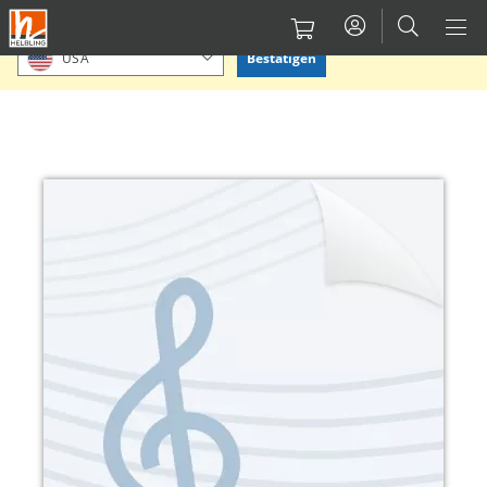
Direkt
Bitte Standort bestätigen oder einen anderen auswählen.
zum
Bestätigen
USA
Inhalt