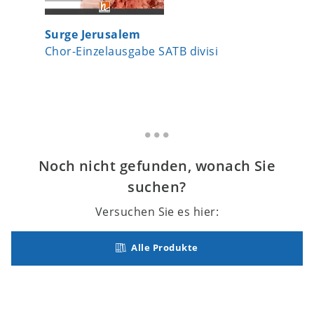
Surge Jerusalem
Lebe wo
Chor-Einzelausgabe SATB divisi
Chor-Ei
Noch nicht gefunden, wonach Sie
suchen?
Versuchen Sie es hier:
Alle Produkte