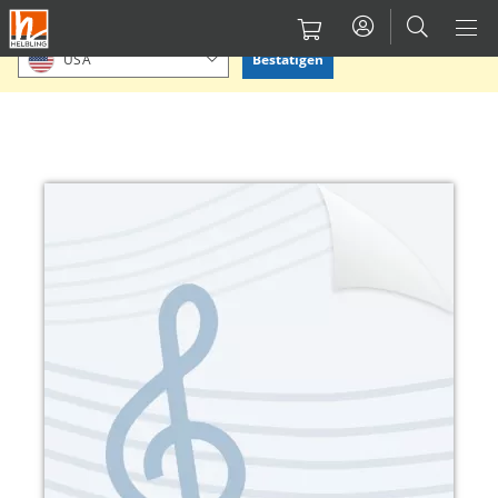
Direkt
Bitte Standort bestätigen oder einen anderen auswählen.
zum
Bestätigen
USA
Inhalt