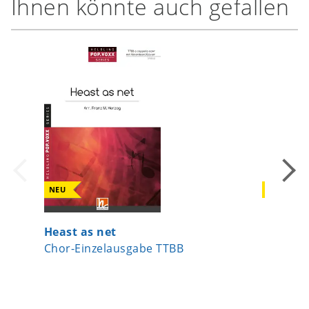
Ihnen könnte auch gefallen
NEU
NEU
Heast as net
Und irg
Chor-Einzelausgabe TTBB
Chor-Ei