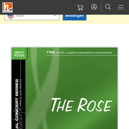
Direkt
Bitte Standort bestätigen oder einen anderen auswählen.
zum
Bestätigen
USA
Inhalt