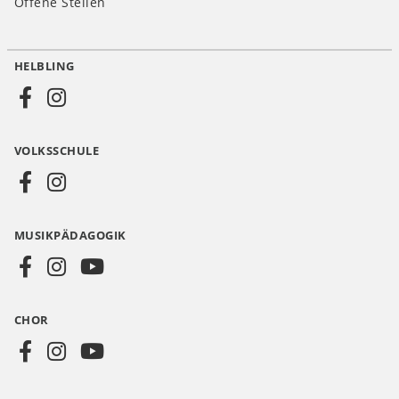
Offene Stellen
HELBLING
Social
Media
VOLKSSCHULE
AT
MUSIKPÄDAGOGIK
CHOR