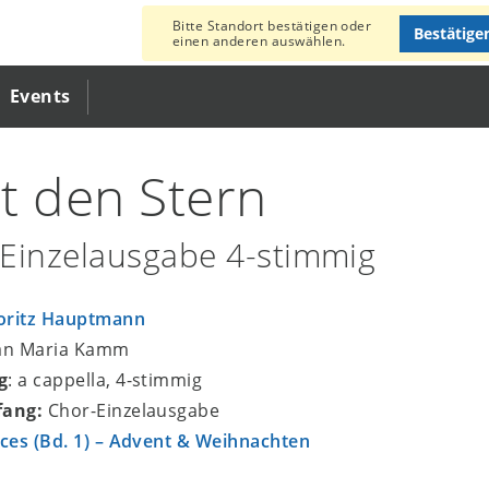
Bitte Standort bestätigen oder
Bestätige
einen anderen auswählen.
Events
t den Stern
Einzelausgabe 4-stimmig
ritz Hauptmann
san Maria Kamm
g
: a cappella, 4-stimmig
fang:
Chor-Einzelausgabe
ices (Bd. 1) – Advent & Weihnachten