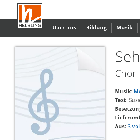
Direkt
zum
Inhalt
Über uns
Bildung
Musik
Seh
Chor-
Musik
:
Mo
Text
: Su
Besetzun
Lieferum
Aus:
3 vo