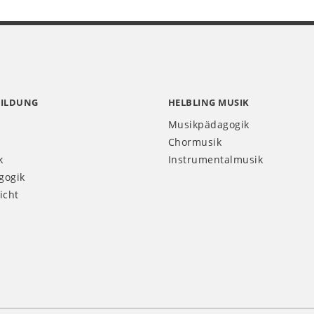
BILDUNG
HELBLING MUSIK
Musikpädagogik
Chormusik
k
Instrumentalmusik
gogik
icht