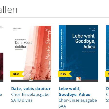
llen
NEU
NEU
Date, vobis dabitur
Lebe wohl,
D
e
Chor-Einzelausgabe
Goodbye, Adieu
C
SATB divisi
Chor-Einzelausgabe
S
SAA