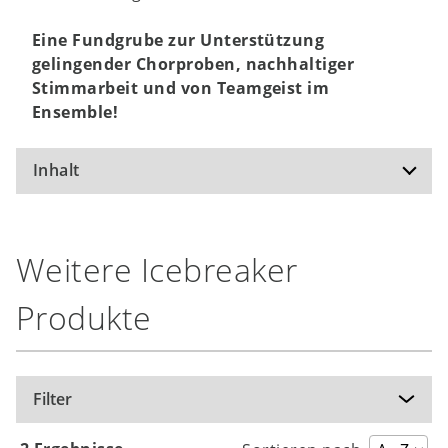
Eine Fundgrube zur Unterstützung
gelingender Chorproben, nachhaltiger
Stimmarbeit und von Teamgeist im
Ensemble!
Inhalt
Icebreaker: Spiele und Übungen zum
Weitere Icebreaker
Kennenlernen und zur Auflockerung
Hallo Körper: Grounding und körperliches
Produkte
Wohlbefinden
Balance: Körperspannung, Dehnung und
Muskelaktivierung
Atemkontrolle und Stütze
Filter
Stimme aufwecken