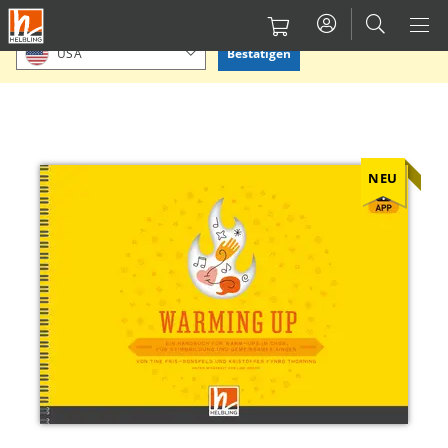
Direkt
Bitte Standort bestätigen oder einen anderen auswählen.
zum
Bestätigen
USA
Inhalt
NEU