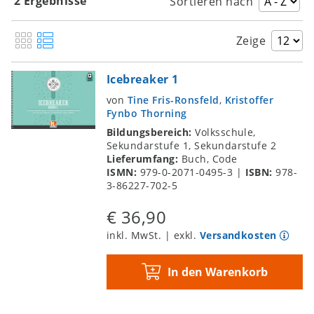
2 Ergebnisse
Sortieren nach
Stimmumfang: Die Randbereiche ausloten
Sing mit: Stimmübungen an bereits
Zeige
bekannten Melodien
Singen in 3D: Klangdifferenzierung und
Anregungen aus der CVT
Icebreaker 1
Singergy: Singen + Synergie + Energie
von
Tine Fris-Ronsfeld
,
Kristoffer
Fynbo Thorning
Rhythmus im Fokus: Groove, Metrum und
Bildungsbereich:
Volksschule,
Timing
Sekundarstufe 1, Sekundarstufe 2
Fokus Tonhöhe und Intonation
Lieferumfang:
Buch, Code
Klang im Fokus: Harmonie und
ISMN:
979-0-2071-0495-3
|
ISBN:
978-
3-86227-702-5
Klangverschmelzung
Fokus Input und Output: Empathie,
€ 36,90
Identifikation und Expressivität
inkl. MwSt. | exkl.
Versandkosten
Fokus Performance
Einsingprogramme
In den Warenkorb