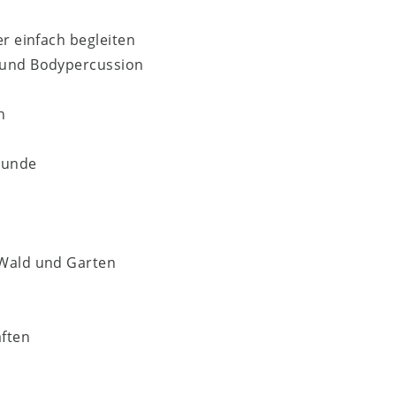
er einfach begleiten
 und Bodypercussion
n
tunde
 Wald und Garten
aften