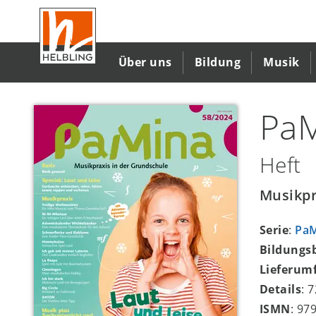
Direkt
zum
Inhalt
Über uns
Bildung
Musik
PaM
Heft
Musikpr
Serie
:
Pa
Bildungs
Lieferum
Details
: 
ISMN
: 97