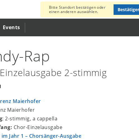
Bitte Standort bestätigen oder
Bestätige
einen anderen auswählen.
Events
ndy-Rap
Einzelausgabe 2-stimmig
u
renz Maierhofer
enz Maierhofer
g
: 2-stimmig, a cappella
fang:
Chor-Einzelausgabe
 im Jahr 1 – Chorsänger-Ausgabe