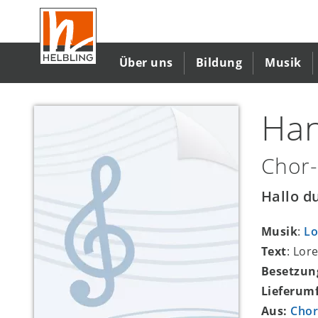
Direkt
zum
Inhalt
Über uns
Bildung
Musik
Ha
Chor-
Hallo d
Musik
:
Lo
Text
: Lor
Besetzun
Lieferum
Aus:
Chor