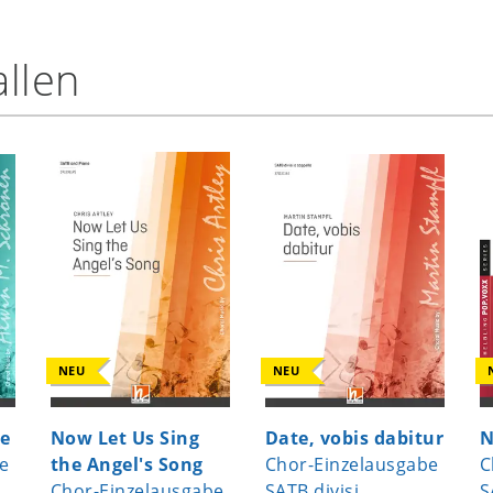
llen
NEU
NEU
te
Now Let Us Sing
Date, vobis dabitur
N
e
the Angel's Song
Chor-Einzelausgabe
C
Chor-Einzelausgabe
SATB divisi
S