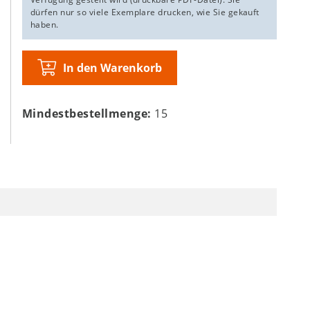
dürfen nur so viele Exemplare drucken, wie Sie gekauft
haben.
In den Warenkorb
Mindestbestellmenge:
15