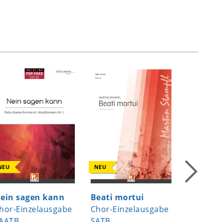
NEU
NEU
NEU
ein sagen kann
Beati mortui
Singe u
hor-Einzelausgabe
Chor-Einzelausgabe
Chor-Ei
AATB
SATB
SATB