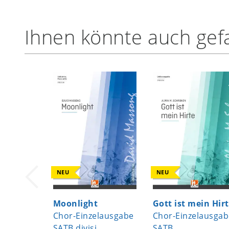
Ihnen könnte auch gefa
NEU
NEU
Moonlight
Gott ist mein Hir
Chor-Einzelausgabe
Chor-Einzelausgab
SATB divisi
SATB