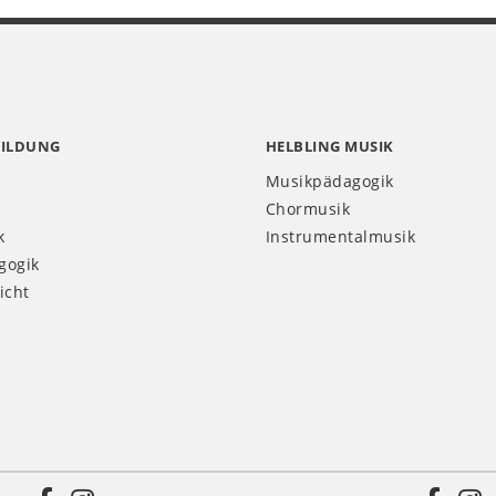
BILDUNG
HELBLING MUSIK
Musikpädagogik
Chormusik
k
Instrumentalmusik
gogik
icht