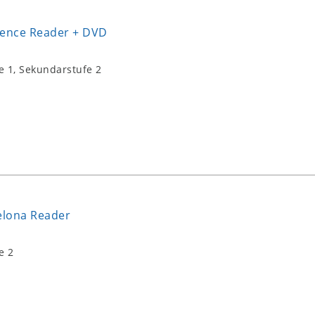
vence Reader + DVD
e 1, Sekundarstufe 2
celona Reader
e 2