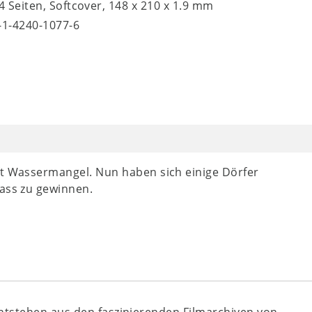
24 Seiten, Softcover, 148 x 210 x 1.9 mm
8-1-4240-1077-6
ft Wassermangel. Nun haben sich einige Dörfer
Nass zu gewinnen.
ntstehen aus den faszinierenden Filmarchiven von