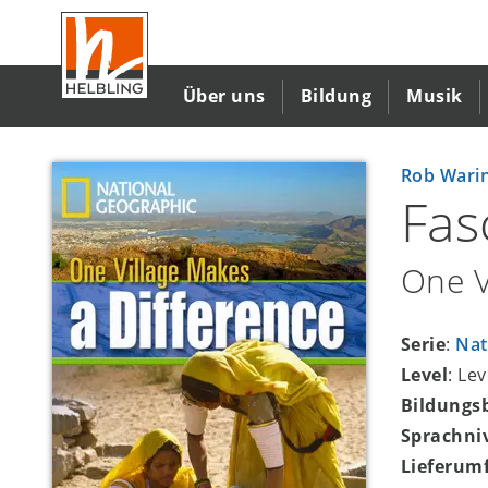
Direkt
zum
Inhalt
Über uns
Bildung
Musik
Rob Wari
Fas
One V
Serie
:
Nat
Level
: Le
Bildungs
Sprachni
Lieferum