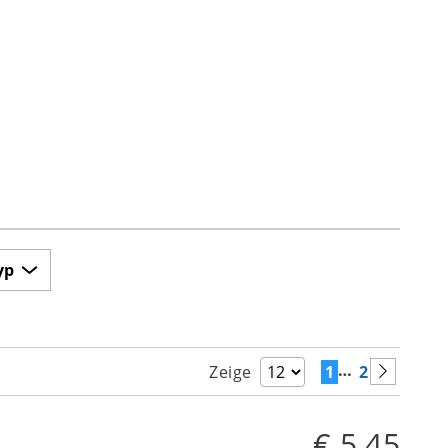
yp
…
1
2
Zeige
€ 5,45