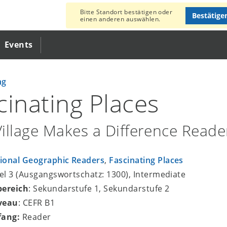
Bitte Standort bestätigen oder
Bestätige
einen anderen auswählen.
Events
ng
cinating Places
illage Makes a Difference Reade
ional Geographic Readers
,
Fascinating Places
vel 3 (Ausgangswortschatz: 1300), Intermediate
bereich
: Sekundarstufe 1, Sekundarstufe 2
veau
: CEFR B1
fang:
Reader