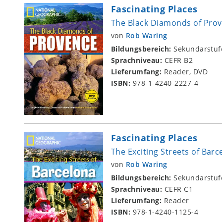
Fascinating Places
The Black Diamonds of Pro
von
Rob Waring
Bildungsbereich:
Sekundarstuf
Sprachniveau:
CEFR B2
Lieferumfang:
Reader, DVD
ISBN:
978-1-4240-2227-4
Fascinating Places
The Exciting Streets of Bar
von
Rob Waring
Bildungsbereich:
Sekundarstuf
Sprachniveau:
CEFR C1
Lieferumfang:
Reader
ISBN:
978-1-4240-1125-4