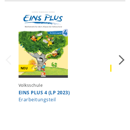
NEU
NEU
Volksschule
Volkssch
EINS PLUS 4 (LP 2023)
EINS PL
Erarbeitungsteil
Übungst