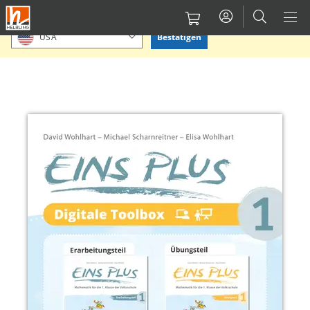
Direkt
Bitte Standort bestätigen oder einen anderen auswählen.
zum
Bestätigen
USA
Inhalt