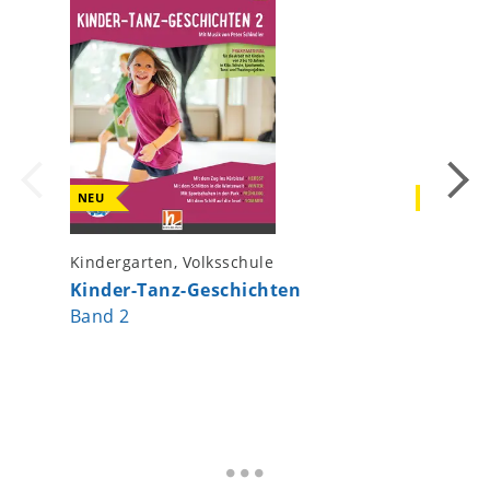
NEU
NEU
Kindergarten, Volksschule
Volkssch
Kinder-Tanz-Geschichten
Primaca
Band 2
Stimm
Handbu