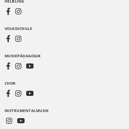
HELBLING
Social
Media
VOLKSSCHULE
AT
MUSIKPÄDAGOGIK
CHOR
INSTRUMENTALMUSIK