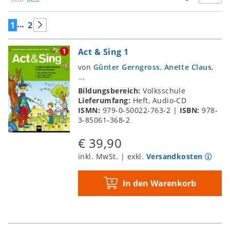
…
1
2
Act & Sing 1
von
Günter Gerngross
,
Anette Claus
,
...
Bildungsbereich:
Volksschule
Lieferumfang:
Heft, Audio-CD
ISMN:
979-0-50022-763-2
|
ISBN:
978-
3-85061-368-2
€ 39,90
inkl. MwSt. | exkl.
Versandkosten
In den Warenkorb