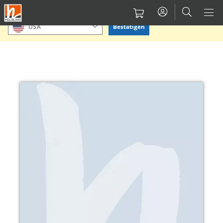
Direkt
Bitte Standort bestätigen oder einen anderen auswählen.
zum
Bestätigen
USA
Inhalt