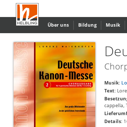
Direkt
zum
Inhalt
Über uns
Bildung
Musik
Deu
Chorp
Musik
:
Lo
Text
: Lor
Besetzun
cappella,
Lieferum
Details
: 