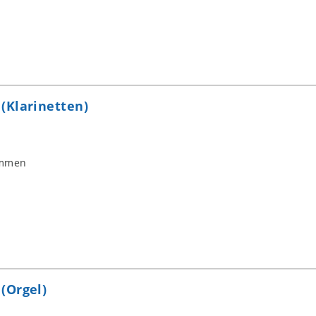
(Klarinetten)
immen
(Orgel)