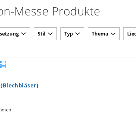
on-Messe Produkte
setzung
Stil
Typ
Thema
Lie
(Blechbläser)
immen