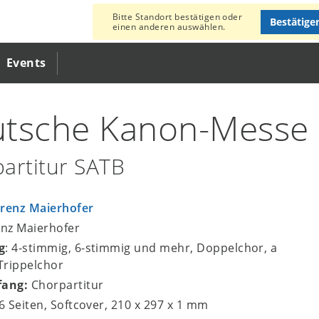
Bitte Standort bestätigen oder
Bestätige
einen anderen auswählen.
Events
tsche Kanon-Messe
artitur SATB
renz Maierhofer
enz Maierhofer
g
: 4-stimmig, 6-stimmig und mehr, Doppelchor, a
 Trippelchor
fang:
Chorpartitur
16 Seiten, Softcover, 210 x 297 x 1 mm