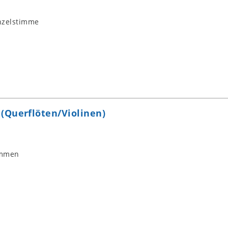
nzelstimme
(Querflöten/Violinen)
immen