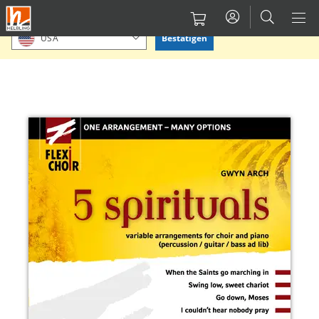
Direkt
Bitte Standort bestätigen oder einen anderen auswählen.
zum
Bestätigen
USA
Inhalt