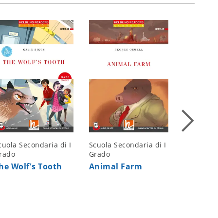
cuola Secondaria di I
Scuola Secondaria di I
Scuola Se
rado
Grado
Grado
he Wolf's Tooth
Animal Farm
Grammar
Element