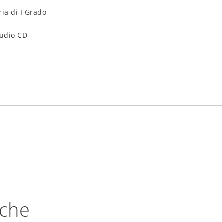
ia di I Grado
Audio CD
nche