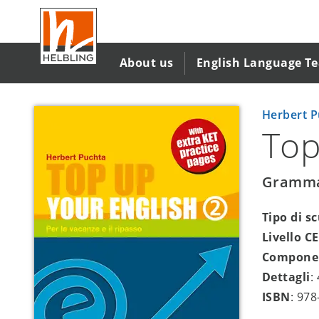
Salta
al
contenuto
principale
About us
English Language T
Herbert P
Top
Grammar
Tipo di s
Livello C
Compone
Dettagli
:
ISBN
: 97