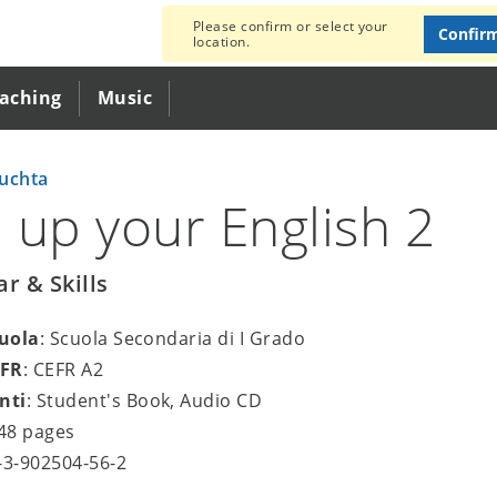
Please confirm or select your
Confir
location.
eaching
Music
uchta
 up your English 2
 & Skills
cuola
: Scuola Secondaria di I Grado
EFR
: CEFR A2
nti
: Student's Book, Audio CD
 48 pages
8-3-902504-56-2