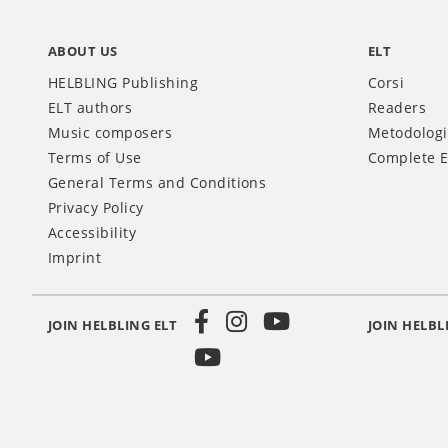
ABOUT US
ELT
HELBLING Publishing
Corsi
ELT authors
Readers
Music composers
Metodolog
Terms of Use
Complete E
General Terms and Conditions
Privacy Policy
Accessibility
Imprint
JOIN HELBLING ELT
JOIN HELBL
Social
Media
INT