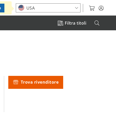
Choose your location
USA
m
Filtra titoli
Trova rivenditore