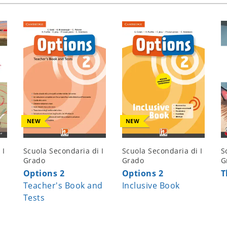
NEW
NEW
 I
Scuola Secondaria di I
Scuola Secondaria di I
S
Grado
Grado
G
Options 2
Options 2
T
Teacher's Book and
Inclusive Book
Tests