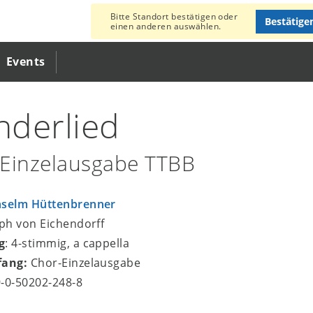
Bitte Standort bestätigen oder
Bestätige
einen anderen auswählen.
Events
derlied
Einzelausgabe TTBB
selm Hüttenbrenner
eph von Eichendorff
g
: 4-stimmig, a cappella
fang:
Chor-Einzelausgabe
9-0-50202-248-8