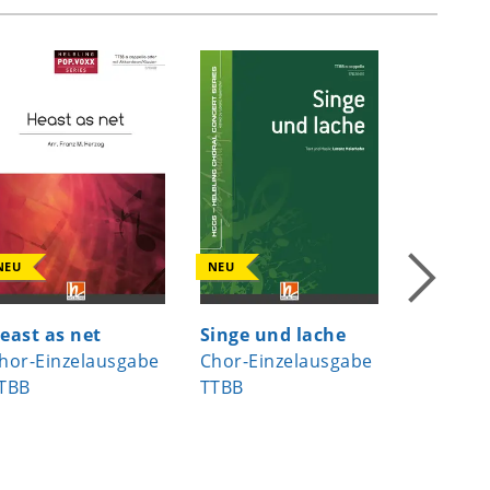
NEU
NEU
NEU
east as net
Singe und lache
Erinner
hor-Einzelausgabe
Chor-Einzelausgabe
bleiben
TBB
TTBB
Chor-Ei
TTBB