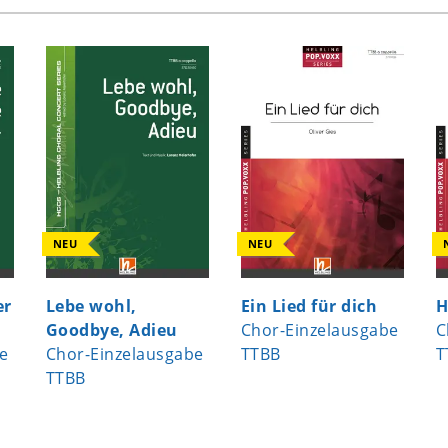
NEU
NEU
er
Lebe wohl,
Ein Lied für dich
H
Goodbye, Adieu
Chor-Einzelausgabe
C
e
Chor-Einzelausgabe
TTBB
T
TTBB