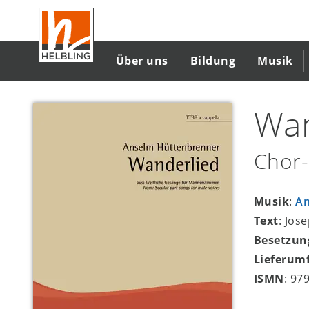
Direkt
zum
Inhalt
Über uns
Bildung
Musik
Wan
Chor-
Musik
:
An
Text
: Jos
Besetzun
Lieferum
ISMN
: 97