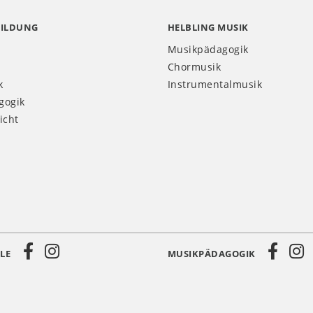
BILDUNG
HELBLING MUSIK
Musikpädagogik
Chormusik
k
Instrumentalmusik
gogik
icht
LE
MUSIKPÄDAGOGIK