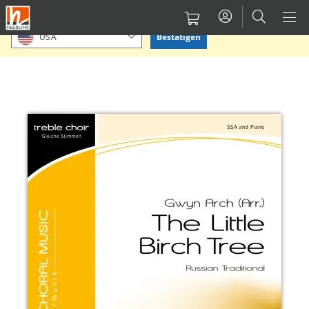
Direkt
Bitte Standort bestätigen oder einen anderen auswählen.
zum
Bestätigen
USA
Inhalt