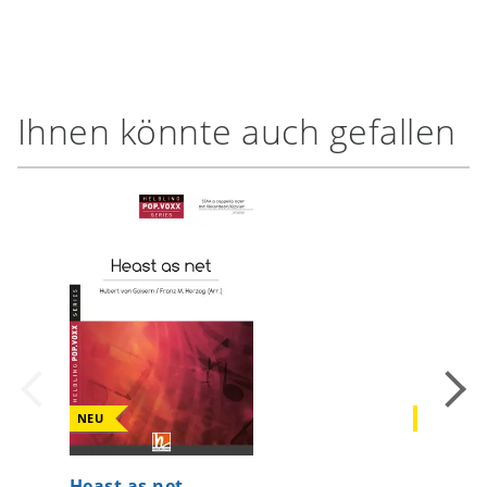
Ihnen könnte auch gefallen
NEU
NEU
Heast as net
Das Re