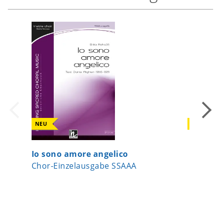
NEU
NEU
Io sono amore angelico
Nein s
Chor-Einzelausgabe SSAAA
Chor-Ei