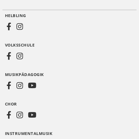
HELBLING
Social
Media
VOLKSSCHULE
AT
MUSIKPÄDAGOGIK
CHOR
INSTRUMENTALMUSIK