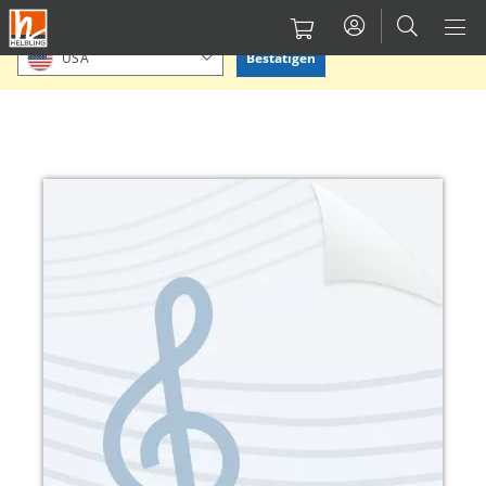
Direkt
Bitte Standort bestätigen oder einen anderen auswählen.
zum
Bestätigen
USA
Inhalt