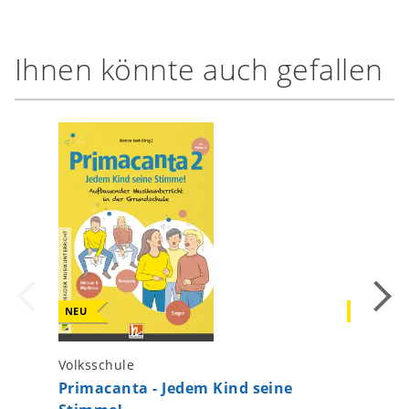
Ihnen könnte auch gefallen
NEU
NEU
Volksschule
Kinderga
Primacanta - Jedem Kind seine
Alle m