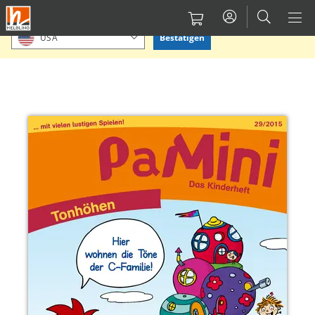
Direkt
Bitte Standort bestätigen oder einen anderen auswählen.
zum
Bestätigen
USA
Inhalt