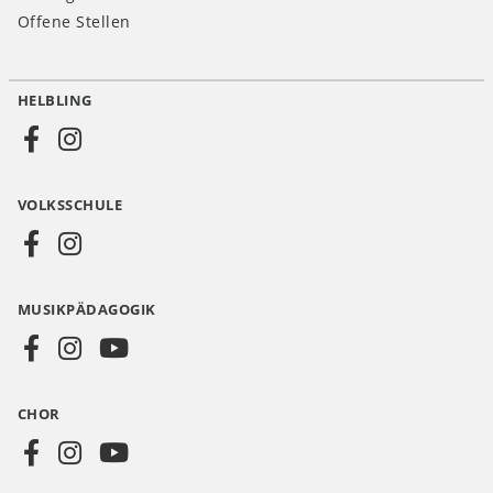
Offene Stellen
HELBLING
Social
Media
VOLKSSCHULE
AT
MUSIKPÄDAGOGIK
CHOR