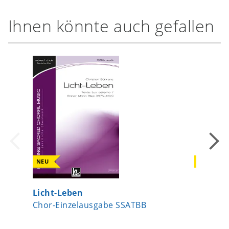
Ihnen könnte auch gefallen
NEU
NEU
Licht-Leben
Surge J
Chor-Einzelausgabe SSATBB
Chor-Ei