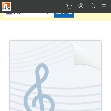
Direkt
Bitte Standort bestätigen oder einen anderen auswählen.
zum
Bestätigen
USA
Inhalt