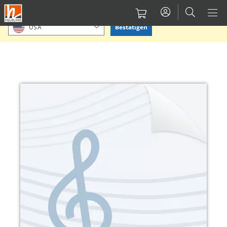
Direkt
Bitte Standort bestätigen oder einen anderen auswählen.
zum
Bestätigen
USA
Inhalt