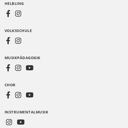
HELBLING
Social
Media
VOLKSSCHULE
AT
MUSIKPÄDAGOGIK
CHOR
INSTRUMENTALMUSIK