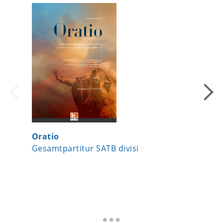
Oratio
Du in u
Gesamtpartitur SATB divisi
Instru