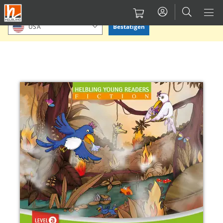
Direkt
Bitte Standort bestätigen oder einen anderen auswählen.
zum
Bestätigen
USA
Inhalt