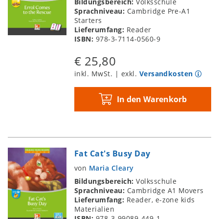
Bildungsbereich:
Volksschule
Sprachniveau:
Cambridge Pre-A1
Starters
Lieferumfang:
Reader
ISBN:
978-3-7114-0560-9
€ 25,80
inkl. MwSt. | exkl.
Versandkosten
In den Warenkorb
Fat Cat's Busy Day
von
Maria Cleary
Bildungsbereich:
Volksschule
Sprachniveau:
Cambridge A1 Movers
Lieferumfang:
Reader, e-zone kids
Materialien
ISBN:
978-3-99089-449-1