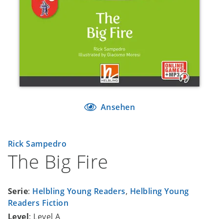
Ansehen
Rick Sampedro
The Big Fire
Serie
:
Helbling Young Readers
,
Helbling Young
Readers Fiction
Level
: Level A