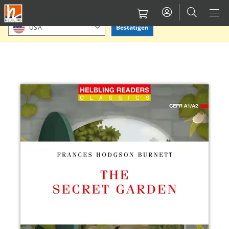
Direkt
Bitte Standort bestätigen oder einen anderen auswählen.
zum
Bestätigen
USA
Inhalt