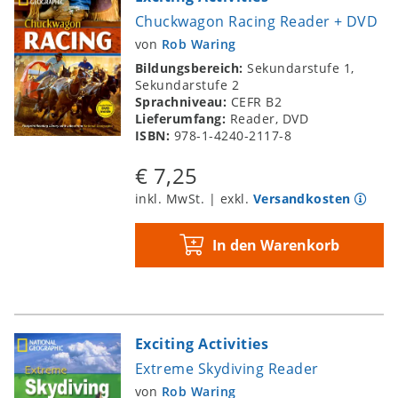
Chuckwagon Racing Reader + DVD
von
Rob Waring
Bildungsbereich:
Sekundarstufe 1,
Sekundarstufe 2
Sprachniveau:
CEFR B2
Lieferumfang:
Reader, DVD
ISBN:
978-1-4240-2117-8
€ 7,25
inkl. MwSt. | exkl.
Versandkosten
In den Warenkorb
Exciting Activities
Extreme Skydiving Reader
von
Rob Waring