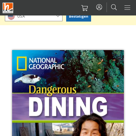
Direkt
Bitte Standort bestätigen oder einen anderen auswählen.
zum
Bestätigen
USA
Inhalt