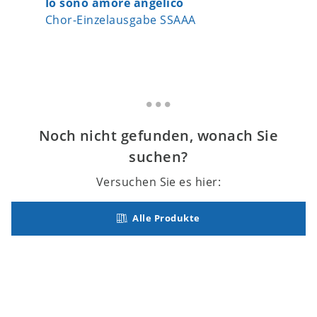
Io sono amore angelico
Heast a
Chor-Einzelausgabe SSAAA
Chor-Ei
Noch nicht gefunden, wonach Sie
suchen?
Versuchen Sie es hier:
Alle Produkte