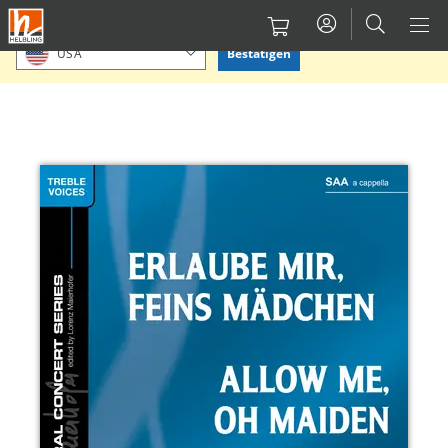
Direkt
Bitte Standort bestätigen oder einen anderen auswählen.
zum
Bestätigen
USA
Inhalt