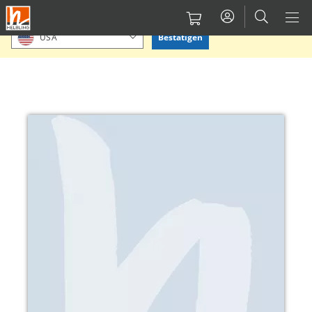
Direkt
Bitte Standort bestätigen oder einen anderen auswählen.
zum
Bestätigen
USA
Inhalt