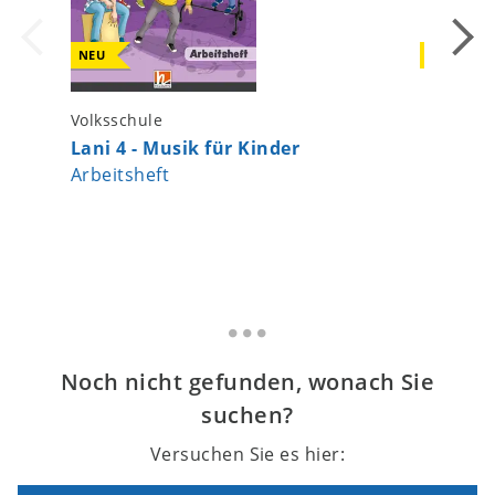
NEU
NEU
Volksschule
Volkssch
Lani 4 - Musik für Kinder
Primaca
Arbeitsheft
Stimm
Handbu
Noch nicht gefunden, wonach Sie
suchen?
Versuchen Sie es hier: