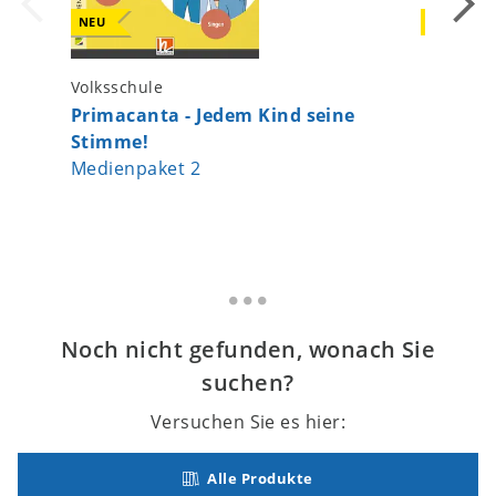
NEU
NEU
Volksschule
Kinderga
Primacanta - Jedem Kind seine
Kinder
Stimme!
Band 2
Medienpaket 2
Noch nicht gefunden, wonach Sie
suchen?
Versuchen Sie es hier:
Alle Produkte