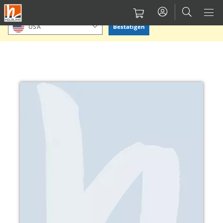
Direkt
Bitte Standort bestätigen oder einen anderen auswählen.
zum
Bestätigen
USA
Inhalt