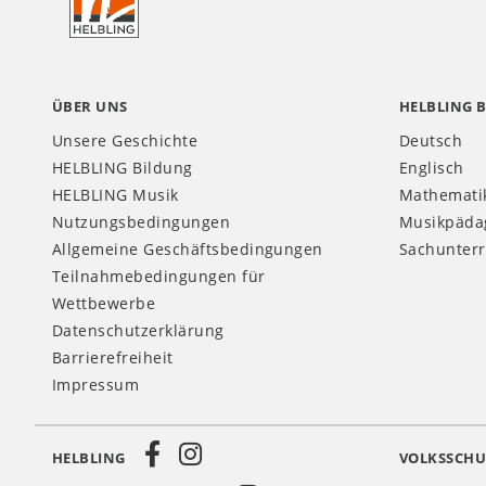
AT
ÜBER UNS
HELBLING 
Unsere Geschichte
Deutsch
HELBLING Bildung
Englisch
HELBLING Musik
Mathemati
Nutzungsbedingungen
Musikpäda
Allgemeine Geschäftsbedingungen
Sachunterr
Teilnahmebedingungen für
Wettbewerbe
Datenschutzerklärung
Barrierefreiheit
Impressum
HELBLING
VOLKSSCHU
Social