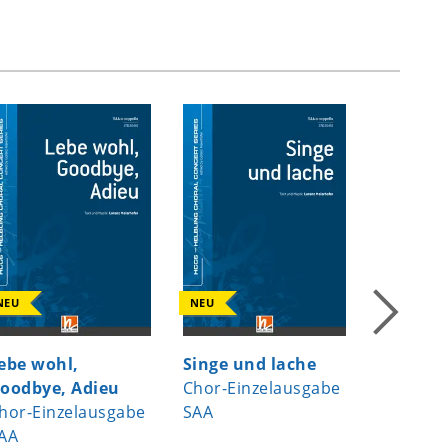
NEU
NEU
NEU
ebe wohl,
Singe und lache
Now Let
oodbye, Adieu
Chor-Einzelausgabe
the Ange
hor-Einzelausgabe
SAA
Chor-Ei
AA
SSAA