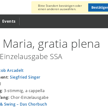
Bitte Standort bestätigen oder
Bestätige
einen anderen auswählen.
Events
 Maria, gratia plena
Einzelausgabe SSA
cob Arcadelt
ment
:
Siegfried Singer
l
g
: 3-stimmig, a cappella
fang:
Chor-Einzelausgabe
 & Swing – Das Chorbuch