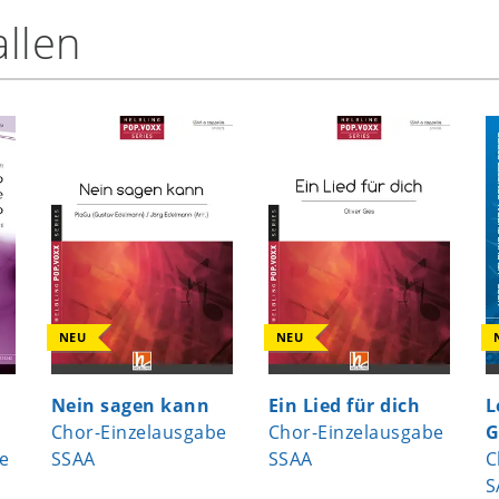
llen
NEU
NEU
Nein sagen kann
Ein Lied für dich
L
Chor-Einzelausgabe
Chor-Einzelausgabe
G
e
SSAA
SSAA
C
S