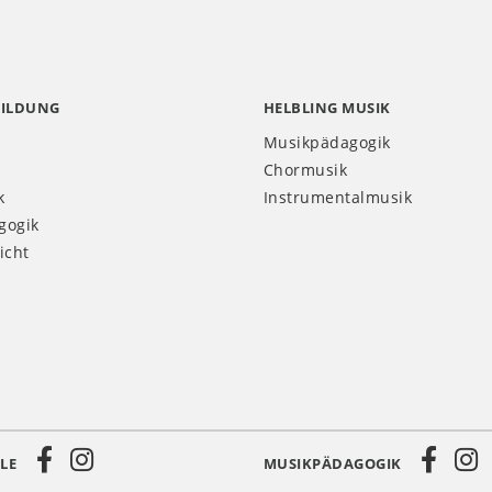
BILDUNG
HELBLING MUSIK
Musikpädagogik
Chormusik
k
Instrumentalmusik
gogik
icht
LE
MUSIKPÄDAGOGIK