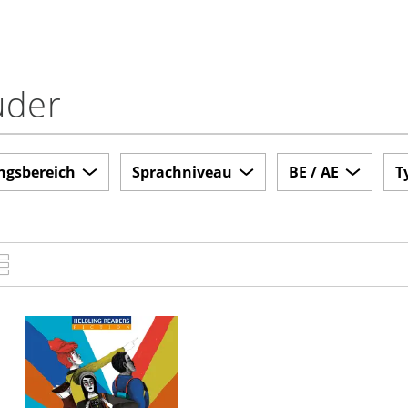
uder
ngsbereich
Sprachniveau
BE / AE
T