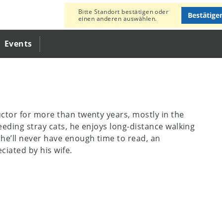
Bitte Standort bestätigen oder
Bestätige
einen anderen auswählen.
Events
uctor for more than twenty years, mostly in the
eeding stray cats, he enjoys long-distance walking
he’ll never have enough time to read, an
ciated by his wife.