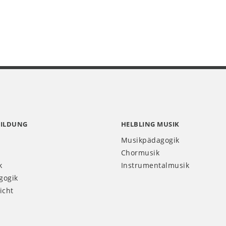
BILDUNG
HELBLING MUSIK
Musikpädagogik
Chormusik
k
Instrumentalmusik
gogik
icht