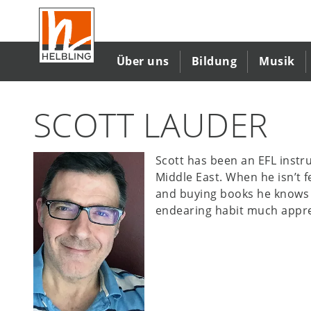
Direkt
zum
Inhalt
Über uns
Bildung
Musik
SCOTT LAUDER
Scott has been an EFL instr
Middle East. When he isn’t f
and buying books he knows 
endearing habit much appre