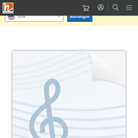
Direkt
Bitte Standort bestätigen oder einen anderen auswählen.
zum
Bestätigen
USA
Inhalt