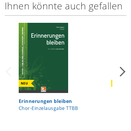
Ihnen könnte auch gefallen
NEU
NEU
Erinnerungen bleiben
Ein Lie
Chor-Einzelausgabe TTBB
Chor-Ei