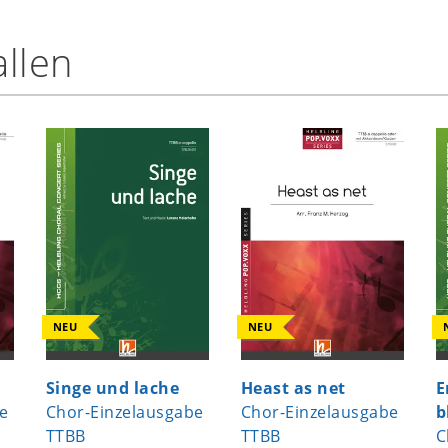
llen
NEU
NEU
Singe und lache
Heast as net
E
e
Chor-Einzelausgabe
Chor-Einzelausgabe
b
TTBB
TTBB
C