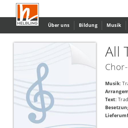
Direkt
zum
Inhalt
Über uns
Bildung
Musik
All
Chor-
Musik
: T
Arrange
Text
: Tra
Besetzun
Lieferum