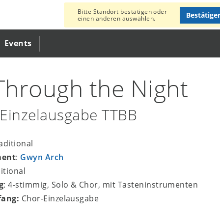
Bitte Standort bestätigen oder
Bestätige
einen anderen auswählen.
Events
 Through the Night
Einzelausgabe TTBB
raditional
ment
:
Gwyn Arch
ditional
g
: 4-stimmig, Solo & Chor, mit Tasteninstrumenten
fang:
Chor-Einzelausgabe