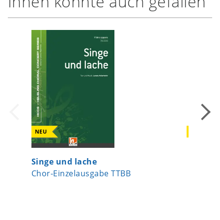
Ihnen könnte auch gefallen
NEU
NEU
Singe und lache
Erinner
Chor-Einzelausgabe TTBB
Chor-Ei