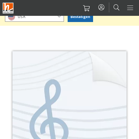
Direkt
Bitte Standort bestätigen oder einen anderen auswählen.
zum
Bestätigen
USA
Inhalt