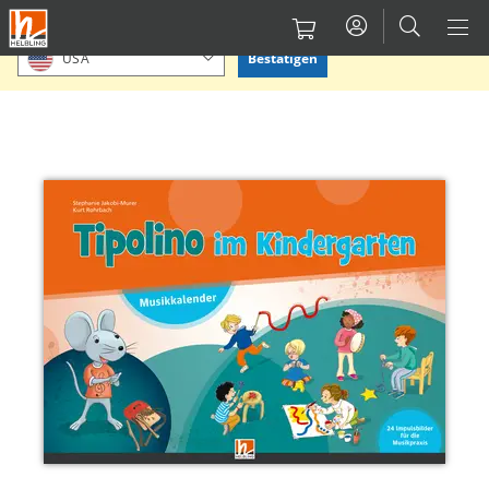
Direkt
Bitte Standort bestätigen oder einen anderen auswählen.
zum
Bestätigen
USA
Inhalt