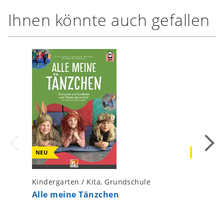
Ihnen könnte auch gefallen
NEU
NEU
Kindergarten / Kita, Grundschule
Kinderga
Alle meine Tänzchen
Auf Pfe
Musikbi