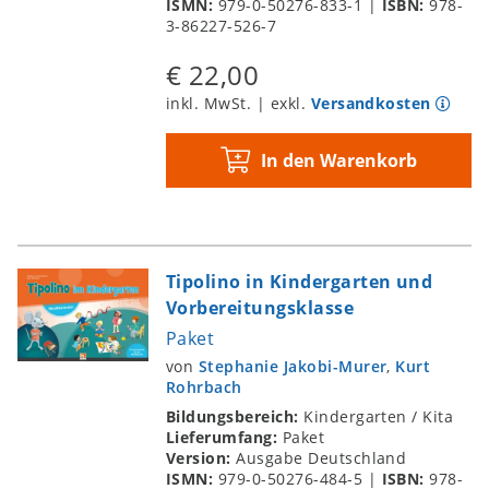
ISMN:
979-0-50276-833-1
|
ISBN:
978-
3-86227-526-7
€ 22,00
inkl. MwSt. | exkl.
Versandkosten
In den Warenkorb
Tipolino in Kindergarten und
Vorbereitungsklasse
Paket
von
Stephanie Jakobi-Murer
,
Kurt
Rohrbach
Bildungsbereich:
Kindergarten / Kita
Lieferumfang:
Paket
Version:
Ausgabe Deutschland
ISMN:
979-0-50276-484-5
|
ISBN:
978-