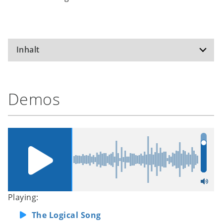
Inhalt
The Logical Song
Demos
It's Raining Again
Give a Little Bit
Dreamer
Take the Long Way Home
Playing:
The Logical Song