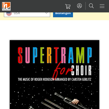
Direkt
Bitte Standort bestätigen oder einen anderen auswählen.
zum
Bestätigen
USA
Inhalt