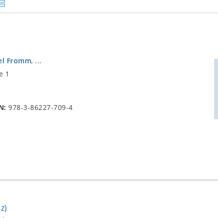
el Fromm
, ...
e 1
N:
978-3-86227-709-4
z)