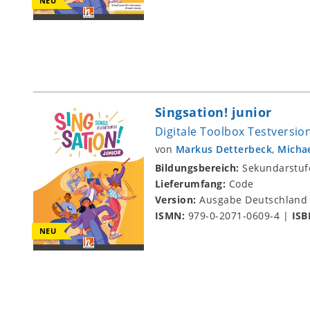
NEU
Singsation! junior
Digitale Toolbox Testversio
von
Markus Detterbeck
,
Micha
Bildungsbereich:
Sekundarstuf
Lieferumfang:
Code
Version:
Ausgabe Deutschland
ISMN:
979-0-2071-0609-4
|
ISB
NEU