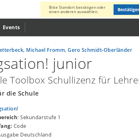
Bitte Standort bestätigen oder
Bestätige
einen anderen auswählen.
Events
etterbeck
,
Michael Fromm
,
Gero Schmidt-Oberländer
gsation! junior
ale Toolbox Schullizenz für Lehr
ür die Schule
gsation!
bereich
: Sekundarstufe 1
fang:
Code
 Ausgabe Deutschland