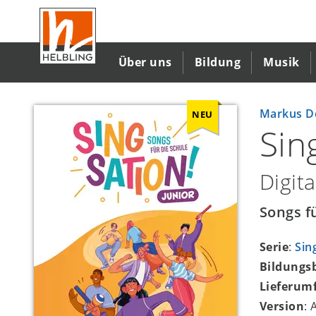
Direkt
zum
Inhalt
Über uns
Bildung
Musik
Markus D
NEU
Sin
Digit
Songs f
Serie
:
Sin
Bildungs
Lieferum
Version
: