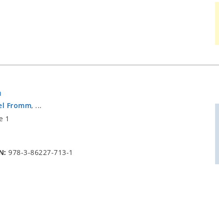
n
el Fromm
, ...
e 1
N:
978-3-86227-713-1