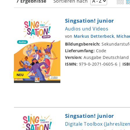
7 Ergebnisse
Sortieren nach
Singsation! junior
Audios und Videos
von
Markus Detterbeck
,
Micha
Bildungsbereich:
Sekundarstuf
Lieferumfang:
Code
Version:
Ausgabe Deutschland
ISMN:
979-0-2071-0605-6
|
ISB
NEU
Singsation! junior
Digitale Toolbox (Jahreslizen