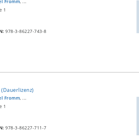
el Fromm
, ...
e 1
N:
978-3-86227-743-8
z (Dauerlizenz)
el Fromm
, ...
e 1
N:
978-3-86227-711-7