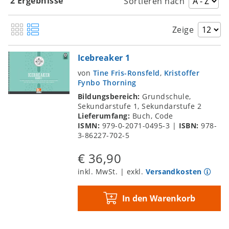
2 Ergebnisse
Sortieren nach
Stimmumfang: Die Randbereiche ausloten
Sing mit: Stimmübungen an bereits
Zeige
bekannten Melodien
Singen in 3D: Klangdifferenzierung und
Anregungen aus der CVT
Icebreaker 1
Singergy: Singen + Synergie + Energie
von
Tine Fris-Ronsfeld
,
Kristoffer
Fynbo Thorning
Rhythmus im Fokus: Groove, Metrum und
Bildungsbereich:
Grundschule,
Timing
Sekundarstufe 1, Sekundarstufe 2
Fokus Tonhöhe und Intonation
Lieferumfang:
Buch, Code
Klang im Fokus: Harmonie und
ISMN:
979-0-2071-0495-3
|
ISBN:
978-
3-86227-702-5
Klangverschmelzung
Fokus Input und Output: Empathie,
€ 36,90
Identifikation und Expressivität
inkl. MwSt. | exkl.
Versandkosten
Fokus Performance
Einsingprogramme
In den Warenkorb