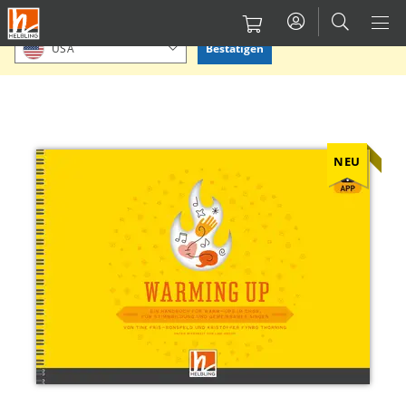
Direkt
Bitte Standort bestätigen oder einen anderen auswählen.
zum
Bestätigen
USA
Inhalt
NEU