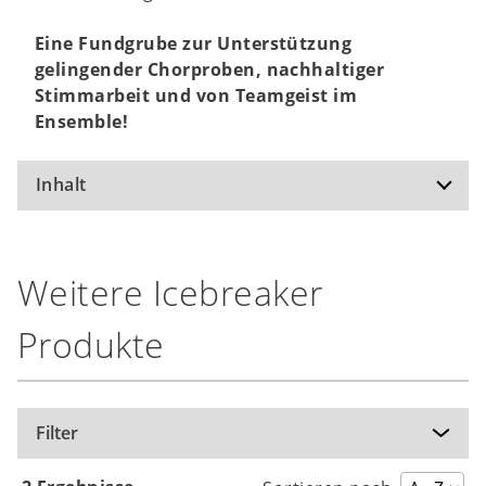
Eine Fundgrube zur Unterstützung
gelingender Chorproben, nachhaltiger
Stimmarbeit und von Teamgeist im
Ensemble!
Inhalt
Icebreaker: Spiele und Übungen zum
Weitere Icebreaker
Kennenlernen und zur Auflockerung
Hallo Körper: Grounding und körperliches
Produkte
Wohlbefinden
Balance: Körperspannung, Dehnung und
Muskelaktivierung
Atemkontrolle und Stütze
Filter
Stimme aufwecken