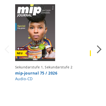
NEU
NEU
Sekundarstufe 1, Sekundarstufe 2
Sekundar
mip-journal 75 / 2026
Singsat
Audio-CD
Digitale
(Dauerl