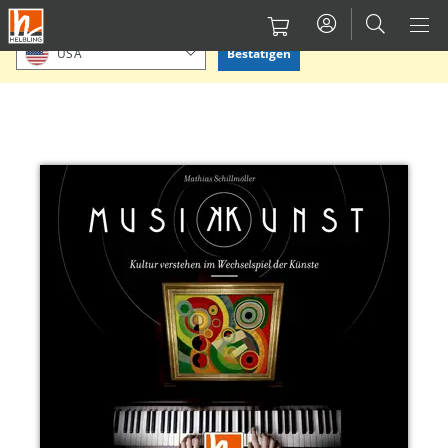
Direkt
Bitte Standort bestätigen oder einen anderen auswählen.
zum
Bestätigen
USA
Inhalt