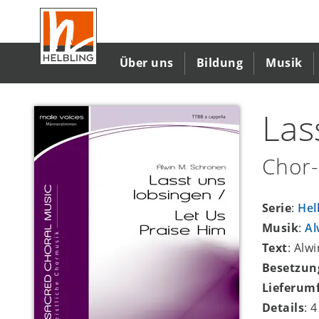
Direkt
zum
Inhalt
Über uns
Bildung
Musik
Las
Chor-
Serie
:
Hel
Musik
:
Al
Text
: Alw
Besetzun
Lieferum
Details
: 