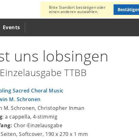
Bitte Standort bestätigen oder
Bestätige
einen anderen auswählen.
Events
st uns lobsingen
Einzelausgabe TTBB
bling Sacred Choral Music
win M. Schronen
in M. Schronen, Christopher Inman
g
: a cappella, 4-stimmig
fang:
Chor-Einzelausgabe
4 Seiten, Softcover, 190 x 270 x 1 mm