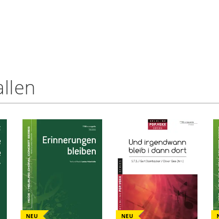
llen
NEU
NEU