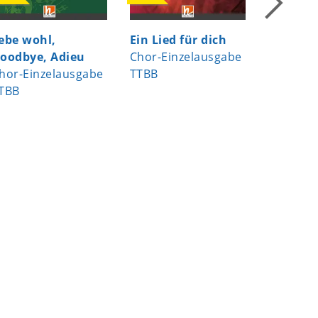
ebe wohl,
Ein Lied für dich
Heast as
oodbye, Adieu
Chor-Einzelausgabe
Chor-Ei
hor-Einzelausgabe
TTBB
TTBB
TBB