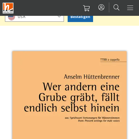
Direkt
Bitte Standort bestätigen oder einen anderen auswählen.
zum
Bestätigen
USA
Inhalt