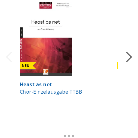
NEU
NEU
Heast as net
Lebe wo
Chor-Einzelausgabe TTBB
Chor-Ei