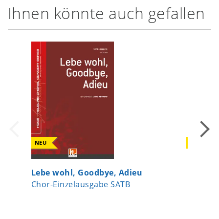
Ihnen könnte auch gefallen
NEU
NEU
Lebe wohl, Goodbye, Adieu
Lebe wo
Chor-Einzelausgabe SATB
Chor-Ei