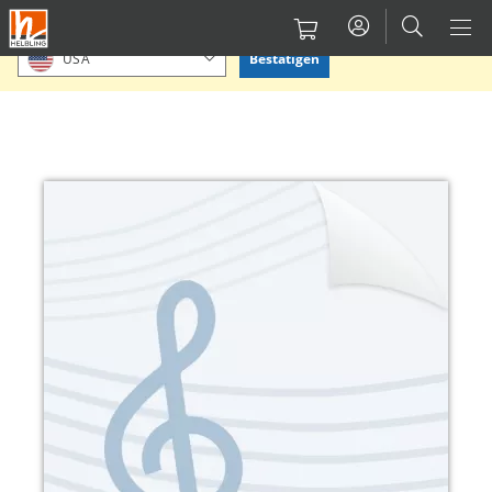
Direkt
Bitte Standort bestätigen oder einen anderen auswählen.
zum
Bestätigen
USA
Inhalt